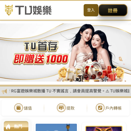
简体
SITE MENU
首頁
足球場中投注教學
世界盃TU娛樂城版
運彩本金保險
NBA戰績即時比分
PTT MLB