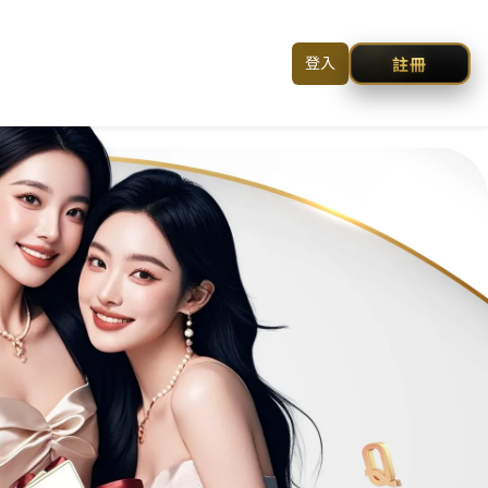
加入Line好友
简体
險
NBA戰績即時比分
PTT MLB