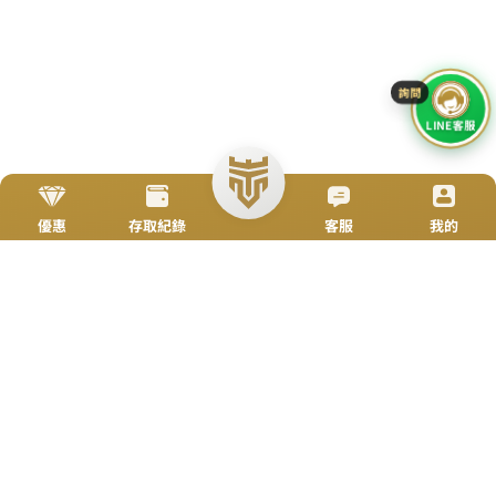
TOP
加入Line好友