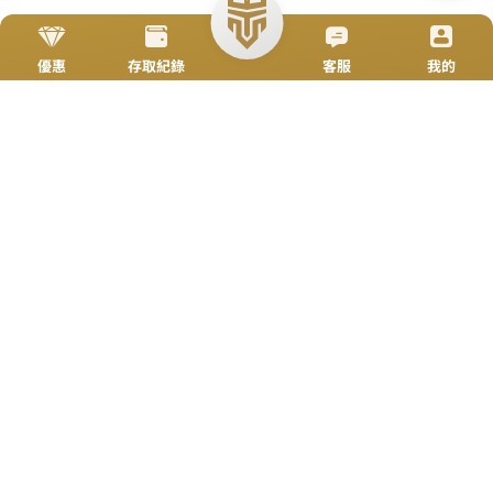
加入Line好友