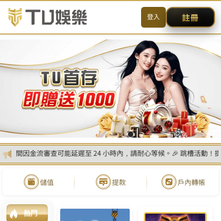
U娛樂城世界杯投注教學與世足
彩券玩法解析
简体
SITE MENU
首頁
足球場中投注教學
世界盃TU娛樂城版
運彩本金保險
NBA戰績即時比分
PTT MLB