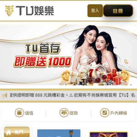
U娛樂城世界杯投注教學與世足
彩券玩法解析
简体
SITE MENU
首頁
足球場中投注教學
世界盃TU娛樂城版
運彩本金保險
NBA戰績即時比分
PTT MLB