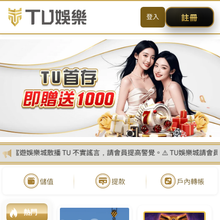
U娛樂城世界杯投注教學與世足
彩券玩法解析
简体
SITE MENU
首頁
足球場中投注教學
世界盃TU娛樂城版
運彩本金保險
NBA戰績即時比分
PTT MLB