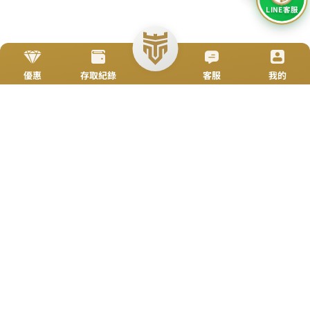
TOP
加入Line好友