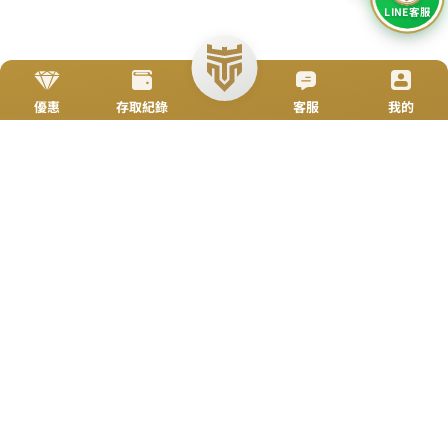
TOP
加入Line好友