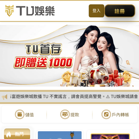
U娛樂城世界杯投注教學與世足
彩券玩法解析
简体
SITE MENU
首頁
足球場中投注教學
世界盃TU娛樂城版
運彩本金保險
NBA戰績即時比分
PTT MLB