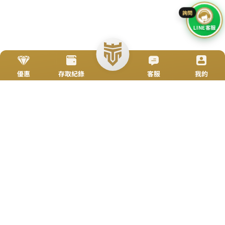
TOP
加入Line好友